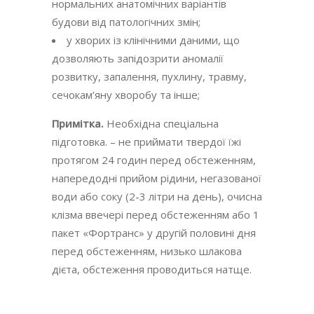
нормальних анатомічних варіантів
будови від патологічних змін;
у хворих із клінічними даними, що
дозволяють запідозрити аномалії
розвитку, запалення, пухлину, травму,
сечокам’яну хворобу та інше;
Примітка.
Необхідна спеціальна
підготовка. – не приймати твердої їжі
протягом 24 годин перед обстеженням,
напередодні прийом рідини, негазованої
води або соку (2-3 літри на день), очисна
клізма ввечері перед обстеженням або 1
пакет «Фортранс» у другій половині дня
перед обстеженням, низько шлакова
дієта, обстеження проводиться натще.